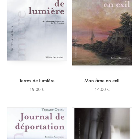
au
plus
ancien
Terres de lumière
Mon âme en exil
19,00
€
14,00
€