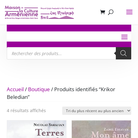
Recherche
de
produits
Accueil
/
Boutique
/ Produits identifiés “Krikor
Beledian”
Trié
4 résultats affichés
du
plus
récent