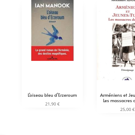
L’oiseau bleu d’Erzeroum
Arméniens et Jeu
Les massacres d
21,90
€
25,00
€