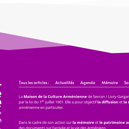
Tous les articles :
Actualités
Agenda
Mémoire
Sa
La
Maison de la Culture Arménienne
de Sevran / Livry-Gargan 
er
par la loi du 1
juillet 1901. Elle a pour objectif
la diffusion
et
la
arménienne en particulier.
Dans le cadre de son action sur
la mémoire
et
le patrimoine 
des documents sur l’arrivée et la vie des Arméniens.