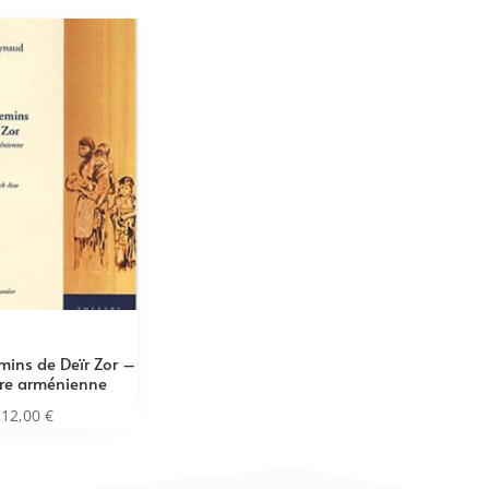
emins de Deïr Zor –
re arménienne
12,00
€