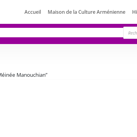
Accueil
Maison de la Culture Arménienne
Hi
Rech
de
produ
 “Méinée Manouchian”