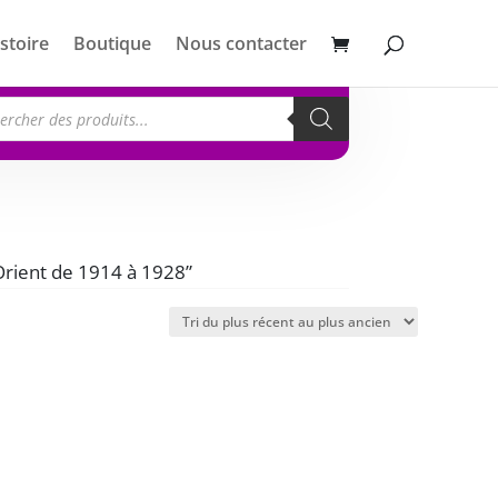
stoire
Boutique
Nous contacter
erche
its
-Orient de 1914 à 1928”