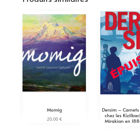
Momig
Dersim – Carnets
chez les Kizilbac
20,00
€
Mirakian en 188