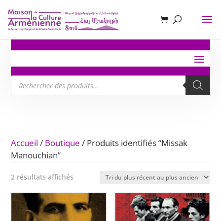
Recherche
de
produits
Accueil
/
Boutique
/ Produits identifiés “Missak
Manouchian”
Trié
2 résultats affichés
du
plus
récent