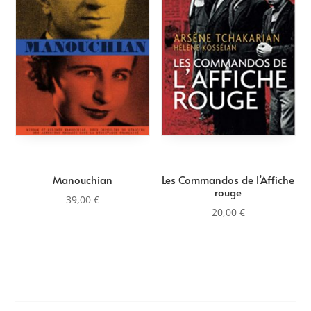
au
plus
ancien
Manouchian
Les Commandos de l’Affiche
rouge
39,00
€
20,00
€