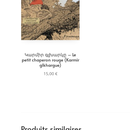
Կարմիր գլխարկը – Le
petit chaperon rouge (Karmir
glkhargue)
15,00
€
Produits similaires