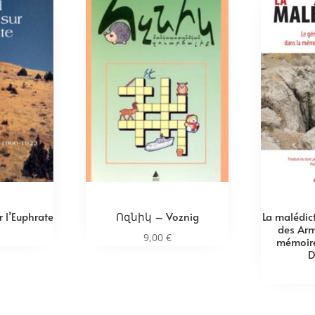
ur l’Euphrate
Ոզնիկ – Voznig
La malédic
des Arm
9,00
€
mémoire
D