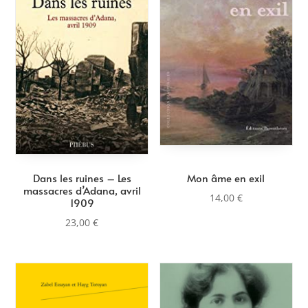
au
plus
ancien
Dans les ruines – Les
Mon âme en exil
massacres d’Adana, avril
14,00
€
1909
23,00
€