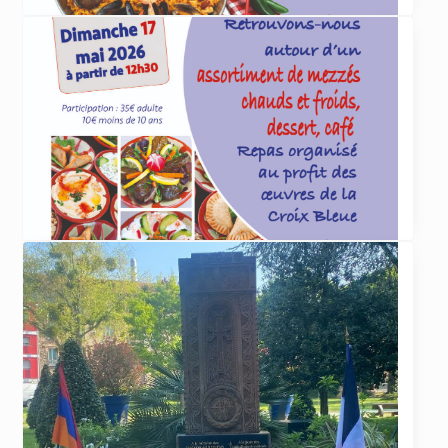
ACTUALITÉS
4 juin 2026
Paëlla organisée par la Croix Bleue le 5 juillet
La Croix Bleue des Arméniens de France
section Dirouhie Missakian de Sevran-Livry
organise
... lire plus
ACTUALITÉS
29 avril 2026
Repas de la Croix Bleue le 17 mai 2026
La Croix Bleue des Arméniens de France
section Dirouhie Missakian de Sevran-Livry
organise
... lire plus