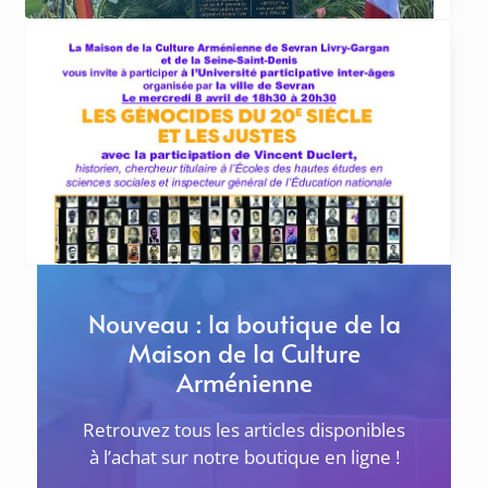
ACTUALITÉS
20 avril 2026
Commémorations du 111ème anniversaire du
génocide des Arméniens de 1915 au Raincy, à
Sevran et Livry-Gargan
LE RAINCY Samedi 25 avril à 11h au
Khatchkar de l’École Tebratzassère
... lire plus
Nouveau : la boutique de la
Maison de la Culture
Arménienne
Retrouvez tous les articles disponibles
à l’achat sur notre boutique en ligne !