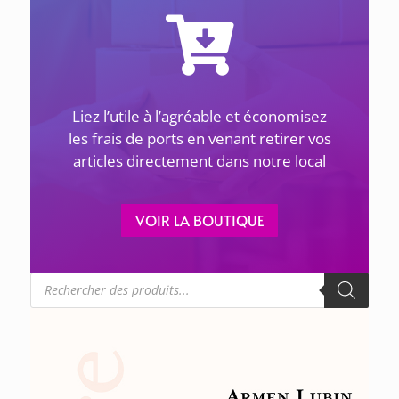
ACTUALITÉS
Liez l’utile à l’agréable et économisez
1 avril 2026
les frais de ports en venant retirer vos
articles directement dans notre local
LES GÉNOCIDES DU 20E SIÈCLE ET LES JUSTES –
Le 8 avril à 18h30 à Sevran
VOIR LA BOUTIQUE
La Maison de la Culture Arménienne de
Sevran Livry-Gargan et de la Seine-Saint-
Denis
Recherche
... lire plus
de
produits