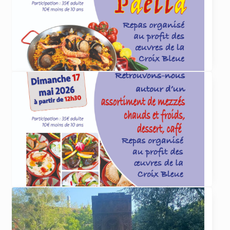
Et cet été, que lirez-vous
... lire plus
ACTUALITÉS
4 juin 2026
Paëlla organisée par la Croix Bleue le 5 juillet
La Croix Bleue des Arméniens de France
section Dirouhie Missakian de Sevran-Livry
organise
... lire plus
ACTUALITÉS
29 avril 2026