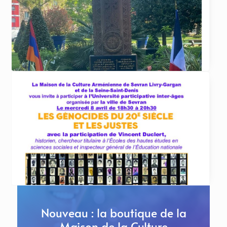
Repas de la Croix Bleue le 17 mai 2026
La Croix Bleue des Arméniens de France
section Dirouhie Missakian de Sevran-Livry
organise
... lire plus
ACTUALITÉS
20 avril 2026
Commémorations du 111ème anniversaire du
génocide des Arméniens de 1915 au Raincy, à
Sevran et Livry-Gargan
LE RAINCY Samedi 25 avril à 11h au
Khatchkar de l’École Tebratzassère
... lire plus
Nouveau : la boutique de la
Maison de la Culture