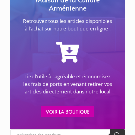
Arménienne
Retrouvez tous les articles disponibles
à l’achat sur notre boutique en ligne !
ACTUALITÉS
Liez l’utile à l’agréable et économisez
1 avril 2026
les frais de ports en venant retirer vos
articles directement dans notre local
LES GÉNOCIDES DU 20E SIÈCLE ET LES JUSTES –
Le 8 avril à 18h30 à Sevran
VOIR LA BOUTIQUE
La Maison de la Culture Arménienne de
Sevran Livry-Gargan et de la Seine-Saint-
Denis
Recherche
... lire plus