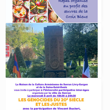
La Croix Bleue des Arméniens de France
section Dirouhie Missakian de Sevran-Livry
organise
... lire plus
ACTUALITÉS
29 avril 2026
Repas de la Croix Bleue le 17 mai 2026
La Croix Bleue des Arméniens de France
section Dirouhie Missakian de Sevran-Livry
organise
... lire plus
ACTUALITÉS
20 avril 2026
Commémorations du 111ème anniversaire du