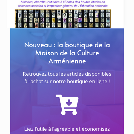
génocide des Arméniens de 1915 au Raincy, à
Sevran et Livry-Gargan
LE RAINCY Samedi 25 avril à 11h au
Khatchkar de l’École Tebratzassère
... lire plus
Nouveau : la boutique de la
Maison de la Culture
Arménienne
Retrouvez tous les articles disponibles
à l’achat sur notre boutique en ligne !
ACTUALITÉS
Liez l’utile à l’agréable et économisez