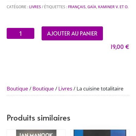
CATÉGORIE :
LIVRES
ÉTIQUETTES :
FRANÇAIS
,
GAÏA
,
KAMINER V. ET O.
quantité
AJOUTER AU PANIER
de
19,00
€
La
cuisine
totalitaire
Boutique
/
Boutique
/
Livres
/ La cuisine totalitaire
Produits similaires