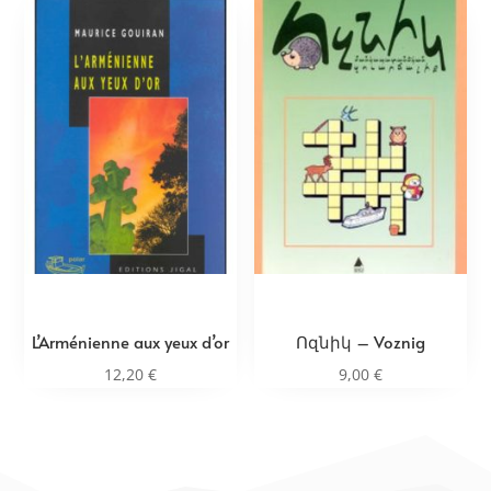
L’Arménienne aux yeux d’or
Ոզնիկ – Voznig
12,20
€
9,00
€