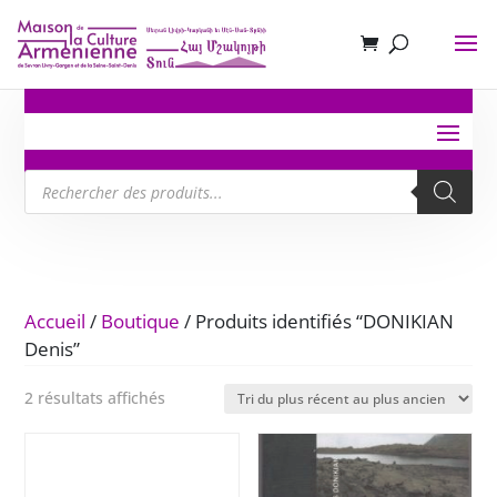
Recherche
de
produits
Accueil
/
Boutique
/ Produits identifiés “DONIKIAN
Denis”
Trié
2 résultats affichés
du
plus
récent