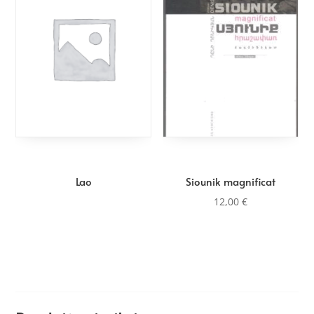
au
plus
ancien
Lao
Siounik magnificat
12,00
€