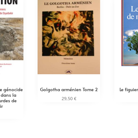
Le génocide
Golgotha arménien Tome 2
Le figui
 dans la
29,50
€
urdes de
ir