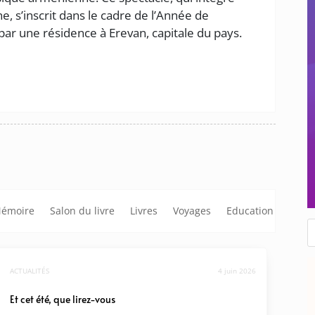
, s’inscrit dans le cadre de l’Année de
par une résidence à Erevan, capitale du pays.
émoire
Salon du livre
Livres
Voyages
Education
R
d
p
ACTUALITÉS
4 juin 2026
Et cet été, que lirez-vous