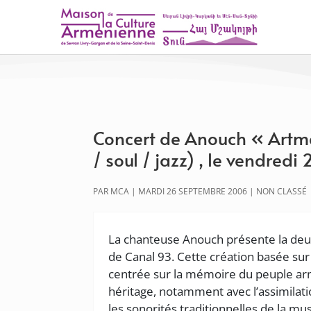
Concert de Anouch « Artmé
/ soul / jazz) , le vendred
PAR
MCA
|
MARDI 26 SEPTEMBRE 2006
|
NON CLASSÉ
La chanteuse Anouch présente la deu
de Canal 93. Cette création basée sur
centrée sur la mémoire du peuple arm
héritage, notamment avec l’assimilation
les sonorités traditionnelles de la m