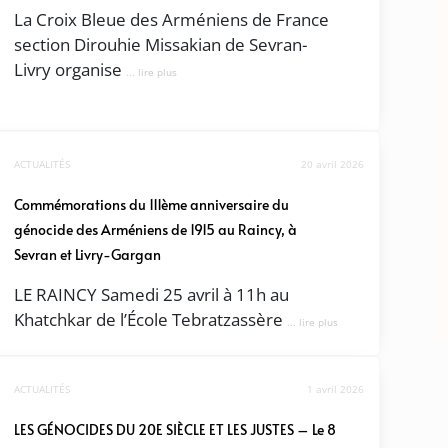
La Croix Bleue des Arméniens de France
section Dirouhie Missakian de Sevran-
Livry organise
... lire plus
ACTUALITÉS
20 avril 2026
Commémorations du 111ème anniversaire du
génocide des Arméniens de 1915 au Raincy, à
Sevran et Livry-Gargan
LE RAINCY Samedi 25 avril à 11h au
Khatchkar de l’École Tebratzassère
... lire plus
ACTUALITÉS
1 avril 2026
LES GÉNOCIDES DU 20E SIÈCLE ET LES JUSTES – Le 8