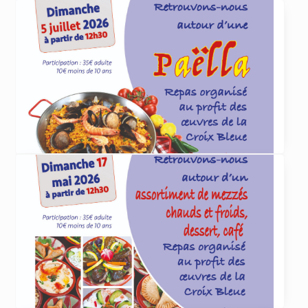
ACTUALITÉS
4 juin 2026
Et cet été, que lirez-vous
... lire plus
ACTUALITÉS
4 juin 2026
Paëlla organisée par la Croix Bleue le 5 juillet
La Croix Bleue des Arméniens de France
section Dirouhie Missakian de Sevran-Livry
organise
... lire plus