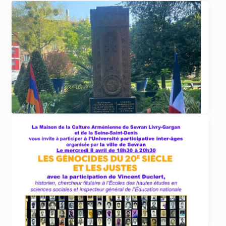
ACTUALITÉS
29 avril 2026
Repas de la Croix Bleue le 17 mai 2026
La Croix Bleue des Arméniens de France
section Dirouhie Missakian de Sevran-Livry
organise
... lire plus
ACTUALITÉS
20 avril 2026
Commémorations du 111ème anniversaire du
génocide des Arméniens de 1915 au Raincy, à
Sevran et Livry-Gargan
LE RAINCY Samedi 25 avril à 11h au