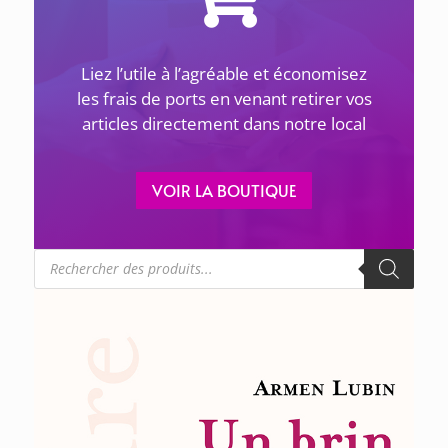
ACTUALITÉS
Liez l’utile à l’agréable et économisez
1 avril 2026
les frais de ports en venant retirer vos
articles directement dans notre local
LES GÉNOCIDES DU 20E SIÈCLE ET LES JUSTES –
Le 8 avril à 18h30 à Sevran
VOIR LA BOUTIQUE
La Maison de la Culture Arménienne de
Sevran Livry-Gargan et de la Seine-Saint-
Denis
Recherche
... lire plus
de
produits