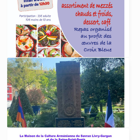
ACTUALITÉS
4 juin 2026
Paëlla organisée par la Croix Bleue le 5 juillet
La Croix Bleue des Arméniens de France
section Dirouhie Missakian de Sevran-Livry
organise
... lire plus
ACTUALITÉS
29 avril 2026
Repas de la Croix Bleue le 17 mai 2026
La Croix Bleue des Arméniens de France
section Dirouhie Missakian de Sevran-Livry
organise
... lire plus