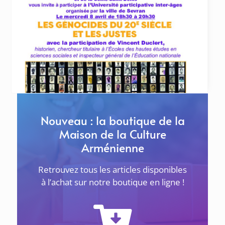
ACTUALITÉS
20 avril 2026
Commémorations du 111ème anniversaire du
génocide des Arméniens de 1915 au Raincy, à
Sevran et Livry-Gargan
LE RAINCY Samedi 25 avril à 11h au
Khatchkar de l’École Tebratzassère
... lire plus
Nouveau : la boutique de la
Maison de la Culture
Arménienne
Retrouvez tous les articles disponibles
à l’achat sur notre boutique en ligne !