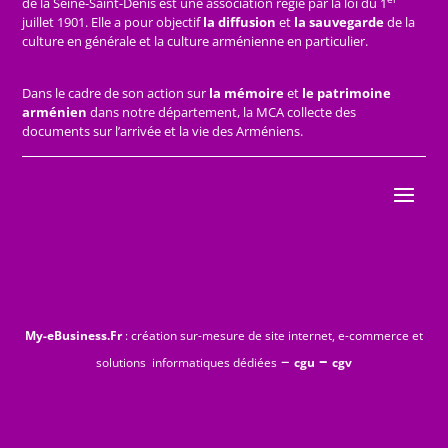
de la Seine-Saint-Denis est une association régie par la loi du 1
juillet 1901. Elle a pour objectif
la diffusion
et
la sauvegarde
de la
culture en générale et la culture arménienne en particulier.
Dans le cadre de son action sur
la mémoire
et
le patrimoine
arménien
dans notre département, la MCA collecte des
documents sur l’arrivée et la vie des Arméniens.
My-eBusiness.Fr
: création sur-mesure de site internet, e-commerce et
–
–
solutions informatiques dédiées
cgu
cgv