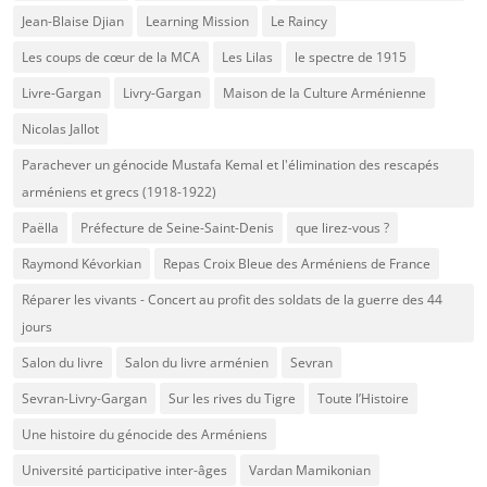
Jean-Blaise Djian
Learning Mission
Le Raincy
Les coups de cœur de la MCA
Les Lilas
le spectre de 1915
Livre-Gargan
Livry-Gargan
Maison de la Culture Arménienne
Nicolas Jallot
Parachever un génocide Mustafa Kemal et l'élimination des rescapés
arméniens et grecs (1918-1922)
Paëlla
Préfecture de Seine-Saint-Denis
que lirez-vous ?
Raymond Kévorkian
Repas Croix Bleue des Arméniens de France
Réparer les vivants - Concert au profit des soldats de la guerre des 44
jours
Salon du livre
Salon du livre arménien
Sevran
Sevran-Livry-Gargan
Sur les rives du Tigre
Toute l’Histoire
Une histoire du génocide des Arméniens
Université participative inter-âges
Vardan Mamikonian