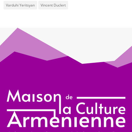
Varduhi Yeritsyan
Vincent Duclert