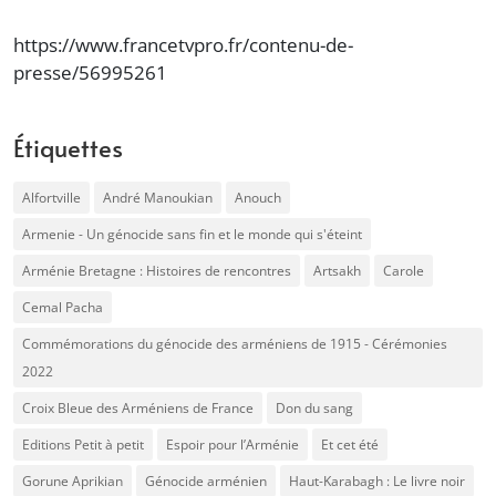
https://www.francetvpro.fr/contenu-de-
presse/56995261
Étiquettes
Alfortville
André Manoukian
Anouch
Armenie - Un génocide sans fin et le monde qui s'éteint
Arménie Bretagne : Histoires de rencontres
Artsakh
Carole
Cemal Pacha
Commémorations du génocide des arméniens de 1915 - Cérémonies
2022
Croix Bleue des Arméniens de France
Don du sang
Editions Petit à petit
Espoir pour l’Arménie
Et cet été
Gorune Aprikian
Génocide arménien
Haut-Karabagh : Le livre noir