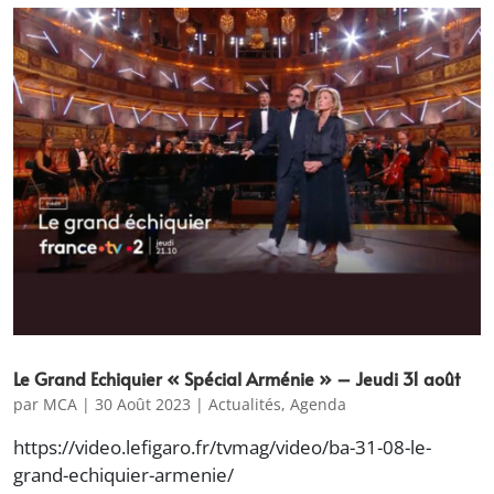
Le Grand Echiquier « Spécial Arménie » – Jeudi 31 août
par
MCA
|
30 Août 2023
|
Actualités
,
Agenda
https://video.lefigaro.fr/tvmag/video/ba-31-08-le-
grand-echiquier-armenie/