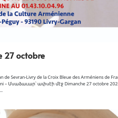
e 27 octobre
an de Sevran-Livry de la Croix Bleue des Arméniens de Fr
-sini – Մսաձաւար՝ ափսէի մէջ Dimanche 27 octobre 2024
..