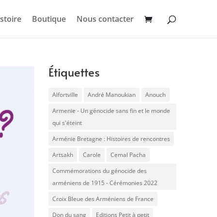
stoire
Boutique
Nous contacter
Étiquettes
Alfortville
André Manoukian
Anouch
Armenie - Un génocide sans fin et le monde
qui s'éteint
Arménie Bretagne : Histoires de rencontres
Artsakh
Carole
Cemal Pacha
Commémorations du génocide des
arméniens de 1915 - Cérémonies 2022
Croix Bleue des Arméniens de France
Don du sang
Editions Petit à petit