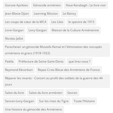
Gorune Aprikian
Génocide arménien
Haut-Karabagh : Le livre noir
Jean-Blaise Djian
Learning Mission
Le Raincy
Les coups de cœur de la MCA
Les Lilas
le spectre de 1915
Livre-Gargan
Livry-Gargan
Maison de la Culture Arménienne
Nicolas Jallot
Parachever un génocide Mustafa Kemal et l'élimination des rescapés
arméniens et grecs (1918-1922)
Paëlla
Préfecture de Seine-Saint-Denis
que lirez-vous ?
Raymond Kévorkian
Repas Croix Bleue des Arméniens de France
Réparer les vivants - Concert au profit des soldats de la guerre des 44
jours
Salon du livre
Salon du livre arménien
Sevran
Sevran-Livry-Gargan
Sur les rives du Tigre
Toute l’Histoire
Une histoire du génocide des Arméniens