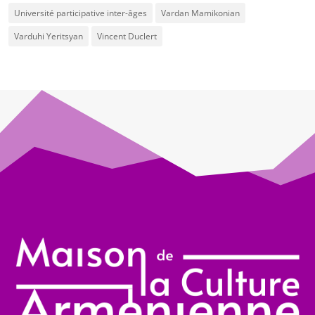
Université participative inter-âges
Vardan Mamikonian
Varduhi Yeritsyan
Vincent Duclert