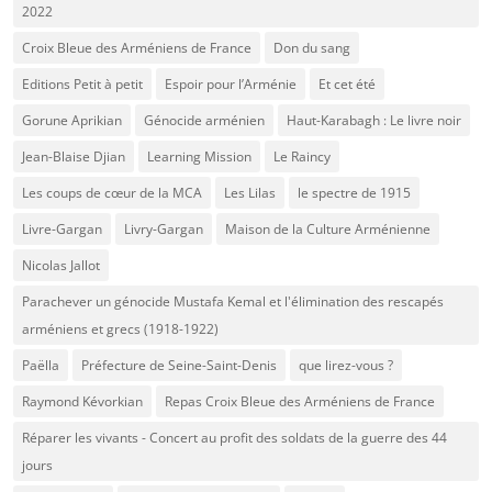
2022
Croix Bleue des Arméniens de France
Don du sang
Editions Petit à petit
Espoir pour l’Arménie
Et cet été
Gorune Aprikian
Génocide arménien
Haut-Karabagh : Le livre noir
Jean-Blaise Djian
Learning Mission
Le Raincy
Les coups de cœur de la MCA
Les Lilas
le spectre de 1915
Livre-Gargan
Livry-Gargan
Maison de la Culture Arménienne
Nicolas Jallot
Parachever un génocide Mustafa Kemal et l'élimination des rescapés
arméniens et grecs (1918-1922)
Paëlla
Préfecture de Seine-Saint-Denis
que lirez-vous ?
Raymond Kévorkian
Repas Croix Bleue des Arméniens de France
Réparer les vivants - Concert au profit des soldats de la guerre des 44
jours