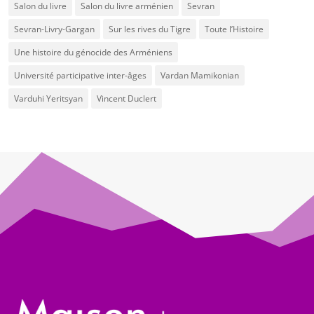
Salon du livre
Salon du livre arménien
Sevran
Sevran-Livry-Gargan
Sur les rives du Tigre
Toute l’Histoire
Une histoire du génocide des Arméniens
Université participative inter-âges
Vardan Mamikonian
Varduhi Yeritsyan
Vincent Duclert