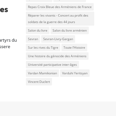
es
Repas Croix Bleue des Arméniens de France
Réparer les vivants - Concert au profit des
soldats de la guerre des 44 jours
Salon du livre
Salon du livre arménien
Sevran
Sevran-Livry-Gargan
artyrs du
ssere
Sur les rives du Tigre
Toute l’Histoire
Une histoire du génocide des Arméniens
Université participative inter-âges
Vardan Mamikonian
Varduhi Yeritsyan
Vincent Duclert