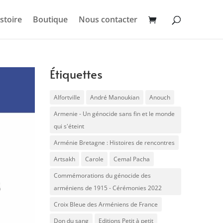
stoire
Boutique
Nous contacter
Étiquettes
Alfortville
André Manoukian
Anouch
Armenie - Un génocide sans fin et le monde
qui s'éteint
Arménie Bretagne : Histoires de rencontres
Artsakh
Carole
Cemal Pacha
Commémorations du génocide des
arméniens de 1915 - Cérémonies 2022
Croix Bleue des Arméniens de France
Don du sang
Editions Petit à petit