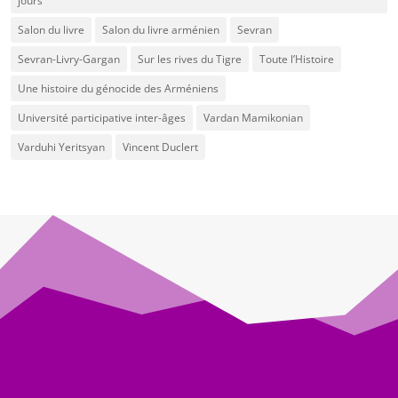
jours
Salon du livre
Salon du livre arménien
Sevran
Sevran-Livry-Gargan
Sur les rives du Tigre
Toute l’Histoire
Une histoire du génocide des Arméniens
Université participative inter-âges
Vardan Mamikonian
Varduhi Yeritsyan
Vincent Duclert