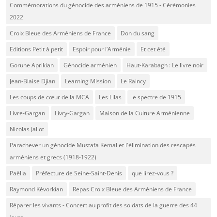
Commémorations du génocide des arméniens de 1915 - Cérémonies
2022
Croix Bleue des Arméniens de France
Don du sang
Editions Petit à petit
Espoir pour l’Arménie
Et cet été
Gorune Aprikian
Génocide arménien
Haut-Karabagh : Le livre noir
Jean-Blaise Djian
Learning Mission
Le Raincy
Les coups de cœur de la MCA
Les Lilas
le spectre de 1915
Livre-Gargan
Livry-Gargan
Maison de la Culture Arménienne
Nicolas Jallot
Parachever un génocide Mustafa Kemal et l'élimination des rescapés
arméniens et grecs (1918-1922)
Paëlla
Préfecture de Seine-Saint-Denis
que lirez-vous ?
Raymond Kévorkian
Repas Croix Bleue des Arméniens de France
Réparer les vivants - Concert au profit des soldats de la guerre des 44