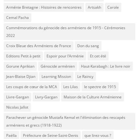
Arménie Bretagne : Histoires de rencontres
Artsakh
Carole
Cemal Pacha
Commémorations du génocide des arméniens de 1915 - Cérémonies
2022
Croix Bleue des Arméniens de France
Don du sang
Editions Petit à petit
Espoir pour l’Arménie
Et cet été
Gorune Aprikian
Génocide arménien
Haut-Karabagh : Le livre noir
Jean-Blaise Djian
Learning Mission
Le Raincy
Les coups de cœur de la MCA
Les Lilas
le spectre de 1915
Livre-Gargan
Livry-Gargan
Maison de la Culture Arménienne
Nicolas Jallot
Parachever un génocide Mustafa Kemal et l'élimination des rescapés
arméniens et grecs (1918-1922)
Paëlla
Préfecture de Seine-Saint-Denis
que lirez-vous ?