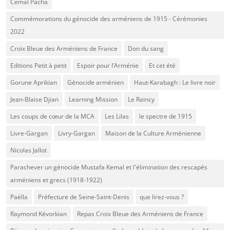
Cemal Pacha
Commémorations du génocide des arméniens de 1915 - Cérémonies
2022
Croix Bleue des Arméniens de France
Don du sang
Editions Petit à petit
Espoir pour l’Arménie
Et cet été
Gorune Aprikian
Génocide arménien
Haut-Karabagh : Le livre noir
Jean-Blaise Djian
Learning Mission
Le Raincy
Les coups de cœur de la MCA
Les Lilas
le spectre de 1915
Livre-Gargan
Livry-Gargan
Maison de la Culture Arménienne
Nicolas Jallot
Parachever un génocide Mustafa Kemal et l'élimination des rescapés
arméniens et grecs (1918-1922)
Paëlla
Préfecture de Seine-Saint-Denis
que lirez-vous ?
Raymond Kévorkian
Repas Croix Bleue des Arméniens de France