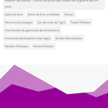
Réparer les vivants - Concert au profit des soldats de la guerre des 44
jours
Salon du livre
Salon du livre arménien
Sevran
Sevran-Livry-Gargan
Sur les rives du Tigre
Toute l’Histoire
Une histoire du génocide des Arméniens
Université participative inter-âges
Vardan Mamikonian
Varduhi Yeritsyan
Vincent Duclert