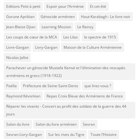
Editions Petit à petit
Espoir pour l’Arménie
Et cet été
Gorune Aprikian
Génocide arménien
Haut-Karabagh : Le livre noir
Jean-Blaise Djian
Learning Mission
Le Raincy
Les coups de cœur de la MCA
Les Lilas
le spectre de 1915
Livre-Gargan
Livry-Gargan
Maison de la Culture Arménienne
Nicolas Jallot
Parachever un génocide Mustafa Kemal et l'élimination des rescapés
arméniens et grecs (1918-1922)
Paëlla
Préfecture de Seine-Saint-Denis
que lirez-vous ?
Raymond Kévorkian
Repas Croix Bleue des Arméniens de France
Réparer les vivants - Concert au profit des soldats de la guerre des 44
jours
Salon du livre
Salon du livre arménien
Sevran
Sevran-Livry-Gargan
Sur les rives du Tigre
Toute l’Histoire