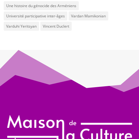
Une histoire du génocide des Arméniens
Université participative inter-âges
Vardan Mamikonian
Varduhi Yeritsyan
Vincent Duclert